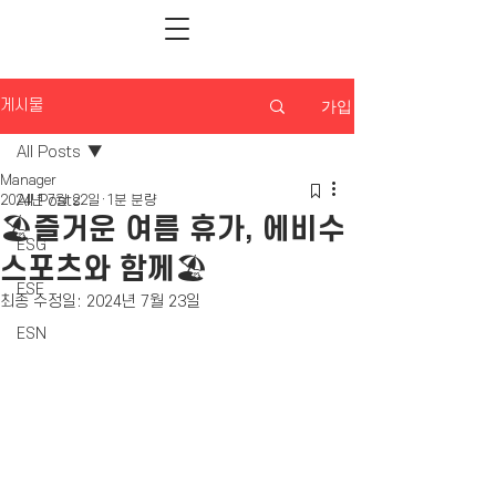
가입
게시물
All Posts
Manager
All Posts
2024년 7월 22일
1분 분량
🏖즐거운 여름 휴가, 에비수
ESG
스포츠와 함께🏖
ESE
최종 수정일:
2024년 7월 23일
ESN