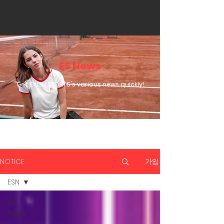
ES News
Get EVISU SPORTS's various news quickly!
NOTICE
가입
ESN
All
Posts