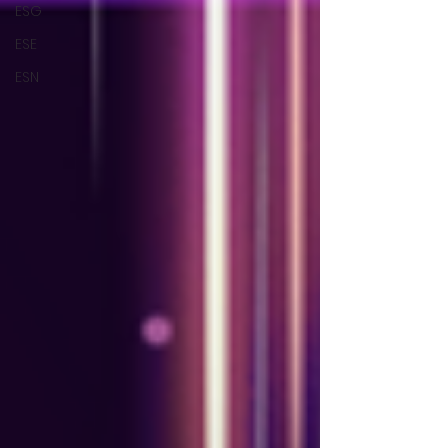
ESG
ESE
ESN