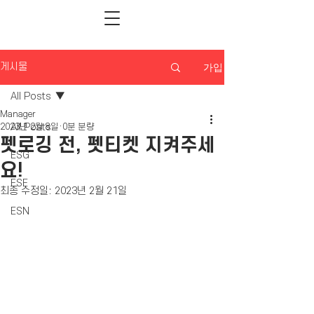
가입
게시물
All Posts
Manager
All Posts
2023년 2월 8일
0분 분량
펫로깅 전, 펫티켓 지켜주세
ESG
요!
ESE
최종 수정일:
2023년 2월 21일
ESN